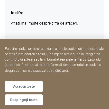
mai
multe
In cifre
informatii
Aflati mai multe despre cifra de afaceri.
Folosim cookie-uri pe site-ul nostru. Unele cookie-uri sunt esențiale
pentru funcționarea site-ului, în timp ce altele ajută la integrarea
Hotline si servicii clienti
conținutului extern sau la îmbunătățirea experienței utilizatorului
(statistici). Pentru mai multe informatii despre modulele cookie si
clic aici
despre cum sa le dezactivati, dati
.
Cu recunostinta
Informatii juridice
Site
[Website
Web
Declarație privind accesibilitatea
Sitemap
information]
Acceptă toate
Copyright © 2026
Respingeți toate