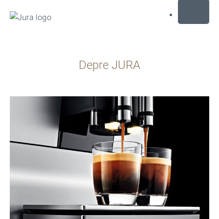
MENU
Afisare
continut
Depre JURA
Afisare
cautare