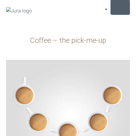
MENU
Afisare
continut
Coffee – the pick-me-up
Afisare
cautare