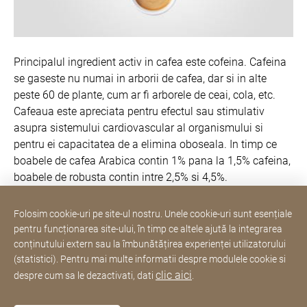
Principalul ingredient activ in cafea este cofeina. Cafeina
se gaseste nu numai in arborii de cafea, dar si in alte
peste 60 de plante, cum ar fi arborele de ceai, cola, etc.
Cafeaua este apreciata pentru efectul sau stimulativ
asupra sistemului cardiovascular al organismului si
pentru ei capacitatea de a elimina oboseala. In timp ce
boabele de cafea Arabica contin 1% pana la 1,5% cafeina,
boabele de robusta contin intre 2,5% si 4,5%.
Folosim cookie-uri pe site-ul nostru. Unele cookie-uri sunt esențiale
pentru funcționarea site-ului, în timp ce altele ajută la integrarea
Hotline si servicii clienti
conținutului extern sau la îmbunătățirea experienței utilizatorului
(statistici). Pentru mai multe informatii despre modulele cookie si
clic aici
despre cum sa le dezactivati, dati
.
Cu recunostinta
Informatii juridice
Site
[Website
Web
Declarație privind accesibilitatea
Sitemap