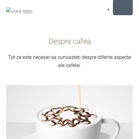
MENU
Afisare
continut
Despre cafea
Afisare
cautare
Tot ce este necesar sa cunoasteti despre diferite aspecte
ale cafelei.
mai
multe
informatii